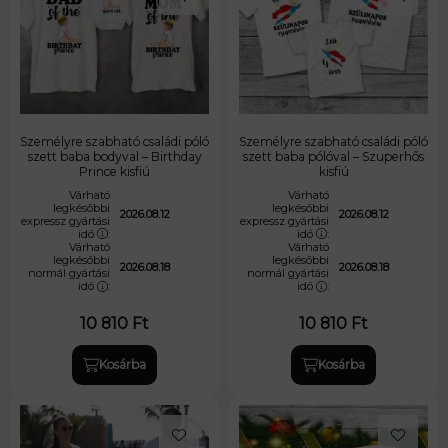
Személyre szabható családi póló
Személyre szabható családi póló
szett baba bodyval – Birthday
szett baba pólóval – Szuperhős
Prince kisfiú
kisfiú
Várható
Várható
legkésőbbi
legkésőbbi
2026.08.12
2026.08.12
expressz gyártási
expressz gyártási
idő
:
idő
:
Várható
Várható
legkésőbbi
legkésőbbi
2026.08.18
2026.08.18
normál gyártási
normál gyártási
idő
:
idő
:
10 810
Ft
10 810
Ft