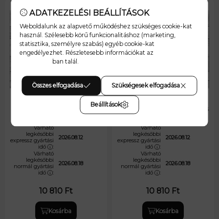
ADATKEZELÉSI BEÁLLÍTÁSOK
Weboldalunk az alapvető működéshez szükséges cookie-kat
használ. Szélesebb körű funkcionalitáshoz (marketing,
statisztika, személyre szabás) egyéb cookie-kat
engedélyezhet. Részletesebb információkat az
Adatkezelési
tájékoztató
ban talál.
Összes elfogadása
Szükségesek elfogadása
Beállítások
Mickey fiús szülinapi családi
Mama-Anya-Mimi szivárványos
szett
póló szett
Várható
Várható
legkésőbbi
legkésőbbi
2026.08.12
2026.08.12
expressz gyártási
expressz gyártási
idő
:
idő
:
Várható
Várható
legkésőbbi
legkésőbbi
2026.08.18
2026.08.18
normál gyártási
normál gyártási
idő
:
idő
:
10 810
Ft
10 810
Ft