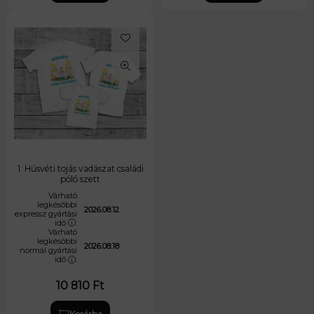
1. Húsvéti tojás vadászat családi
póló szett
Várható
legkésőbbi
2026.08.12
expressz gyártási
idő
:
Várható
legkésőbbi
2026.08.18
normál gyártási
idő
:
10 810
Ft