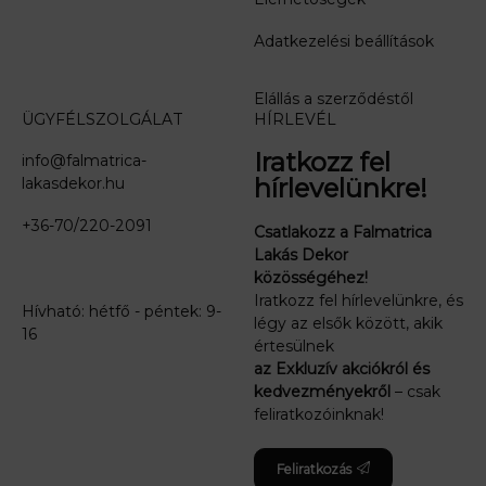
Adatkezelési beállítások
Elállás a szerződéstől
ÜGYFÉLSZOLGÁLAT
HÍRLEVÉL
Iratkozz fel
info@falmatrica-
hírlevelünkre!
lakasdekor.hu
+36-70/220-2091
Csatlakozz a Falmatrica
Lakás Dekor
közösségéhez!
Iratkozz fel hírlevelünkre, és
Hívható: hétfő - péntek: 9-
légy az elsők között, akik
16
értesülnek
az Exkluzív akciókról és
kedvezményekről
– csak
feliratkozóinknak!
Feliratkozás