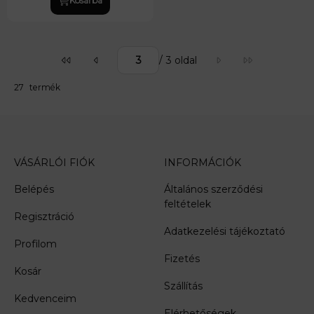
/ 3 oldal
Összes termék a kategóriában
27
termék
VÁSÁRLÓI FIÓK
INFORMÁCIÓK
Belépés
Általános szerződési
feltételek
Regisztráció
Adatkezelési tájékoztató
Profilom
Fizetés
Kosár
Szállítás
Kedvenceim
Elérhetőségek