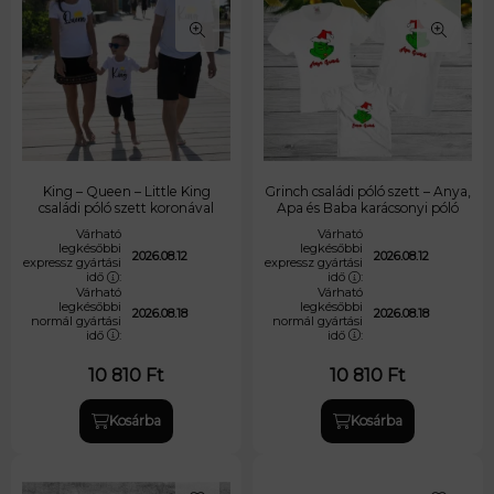
King – Queen – Little King
Grinch családi póló szett – Anya,
családi póló szett koronával
Apa és Baba karácsonyi póló
Várható
Várható
legkésőbbi
legkésőbbi
2026.08.12
2026.08.12
expressz gyártási
expressz gyártási
idő
:
idő
:
Várható
Várható
legkésőbbi
legkésőbbi
2026.08.18
2026.08.18
normál gyártási
normál gyártási
idő
:
idő
:
10 810
Ft
10 810
Ft