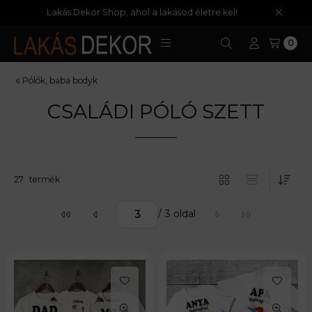
Lakás Dekor Shop, ahol a lakásod életre kel!
0
Pólók, baba bodyk
CSALÁDI PÓLÓ SZETT
Összes termék a kategóriában
27
termék
/ 3 oldal