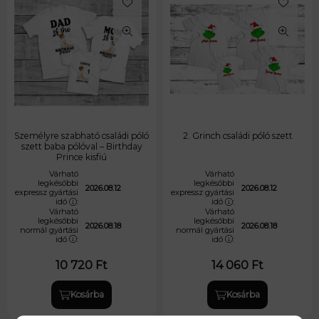
Személyre szabható családi póló
2. Grinch családi póló szett
szett baba pólóval – Birthday
Prince kisfiú
Várható
Várható
legkésőbbi
legkésőbbi
2026.08.12
2026.08.12
expressz gyártási
expressz gyártási
idő
:
idő
:
Várható
Várható
legkésőbbi
legkésőbbi
2026.08.18
2026.08.18
normál gyártási
normál gyártási
idő
:
idő
:
10 720
Ft
14 060
Ft